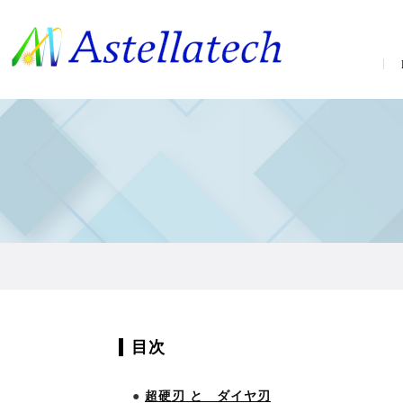
目次
●
超硬刃 と ダイヤ刃