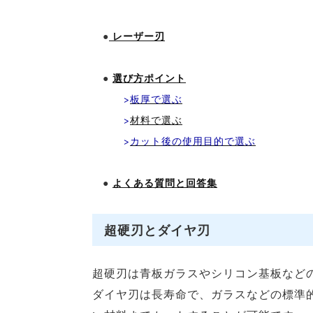
●
レーザー刃
●
選び方ポイント
>
板厚で選ぶ
>
材料で選ぶ
>
カット後の使用目的で選ぶ
●
よくある質問と回答集
超硬刃とダイヤ刃
超硬刃は青板ガラスやシリコン基板など
ダイヤ刃は長寿命で、ガラスなどの標準