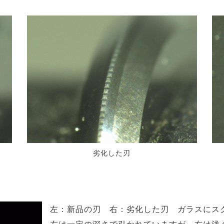
劣化した刃
左：新品の刃 右：劣化した刃 ガラスにス
左は一定の深さで引かれていますが、右は浅